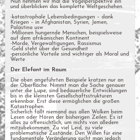
Nun nehmen wir mal die Vogelperspektive ein
und überblicken das komplette Weltgeschehen.
-katastrophale Lebensbedingungen – dank
Kriegen – in Afghanistan, Syrien, Jemen,
Palästina usw
-Millionen hungernde Menschen, beispielsweise
auf dem afrikanischen Kontinent
-Morde, Vergewaltigungen, Rassismus
-Geld steht über der Gesundheit
-persönliche Vorteile sind wichtiger als Moral und
Werte
Der Elefant im Raum
Die oben angeführten Beispiele kratzen nur an
der Oberfläche. Nimmt man die Sache genauer
unter die Lupe, sind bedauerliche Entwicklungen
bis in die kleinsten Gesellschaftsstrukturen
erkennbar. Erst diese ermöglichen die großen
Katastrophen.
Sicherlich fällt niemand aus allen Wolken beim
Lesen oder Hören der bisherigen Zeilen. Es ist
alles zu offensichtlich, um nichts von alledem
mitzubekommen. Zu viel Leid, zu viele
problematische Zustände. Den Willen für eine
fundamentale Veränderung sucht man jedoch